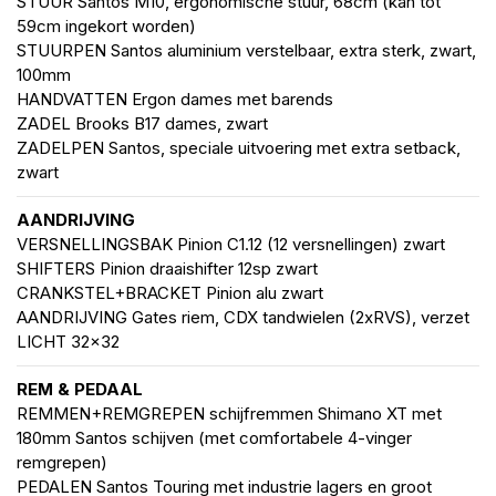
STUUR Santos M10, ergonomische stuur, 68cm (kan tot
59cm ingekort worden)
STUURPEN Santos aluminium verstelbaar, extra sterk, zwart,
100mm
HANDVATTEN Ergon dames met barends
ZADEL Brooks B17 dames, zwart
ZADELPEN Santos, speciale uitvoering met extra setback,
zwart
AANDRIJVING
VERSNELLINGSBAK Pinion C1.12 (12 versnellingen) zwart
SHIFTERS Pinion draaishifter 12sp zwart
CRANKSTEL+BRACKET Pinion alu zwart
AANDRIJVING Gates riem, CDX tandwielen (2xRVS), verzet
LICHT 32x32
REM & PEDAAL
REMMEN+REMGREPEN schijfremmen Shimano XT met
180mm Santos schijven (met comfortabele 4-vinger
remgrepen)
PEDALEN Santos Touring met industrie lagers en groot