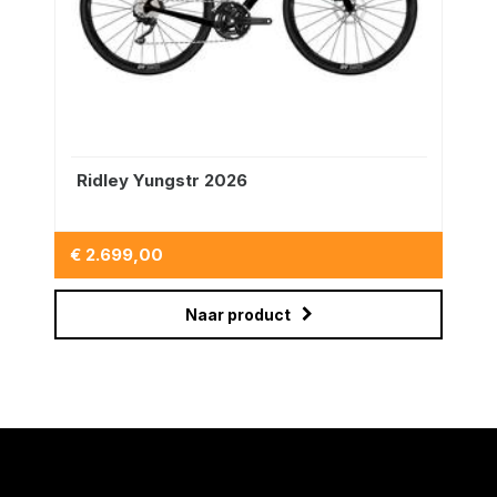
junior geselecteerd. De groei van de toekomstige Tom Dumoulin
kunnen wij hiermee volgen om tijdig de zitpositie bij te stellen.
Zodra het fysiek mogelijk is zal een 28" racefiets bijdragen aan
betere prestaties.
Ridley Yungstr 2026
€ 2.699,00
Naar product