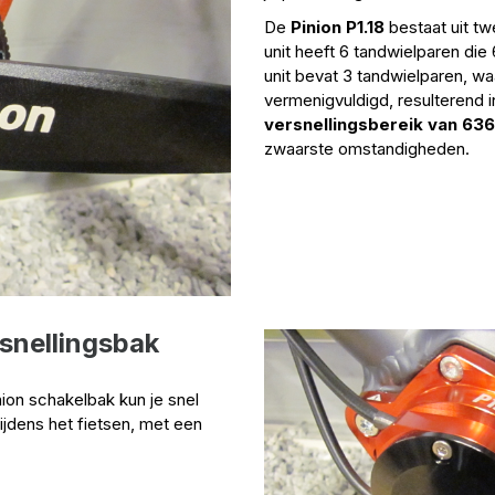
De
Pinion P1.18
bestaat uit tw
unit heeft 6 tandwielparen di
unit bevat 3 tandwielparen, w
vermenigvuldigd, resulterend 
versnellingsbereik van 63
zwaarste omstandigheden.
snellingsbak
ion schakelbak kun je snel
tijdens het fietsen, met een