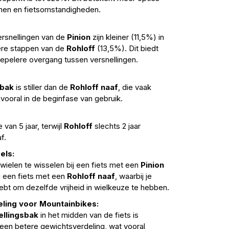
inen en fietsomstandigheden.
rsnellingen van de
Pinion
zijn kleiner (11,5%) in
tere stappen van de
Rohloff
(13,5%). Dit biedt
epelere overgang tussen versnellingen.
sbak
is stiller dan de
Rohloff naaf
, die vaak
vooral in de beginfase van gebruik.
 van 5 jaar, terwijl
Rohloff
slechts 2 jaar
f.
els:
wielen te wisselen bij een fiets met een
Pinion
j een fiets met een
Rohloff naaf
, waarbij je
bt om dezelfde vrijheid in wielkeuze te hebben.
ling voor Mountainbikes:
ellingsbak
in het midden van de fiets is
r een betere gewichtsverdeling, wat vooral