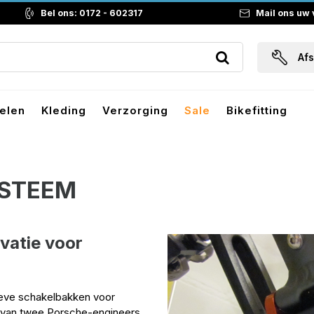
Bel ons: 0172 - 602317
Mail ons uw
Af
elen
Kleding
Verzorging
Sale
Bikefitting
YSTEEM
vatie voor
tieve schakelbakken voor
m van twee Porsche-engineers,