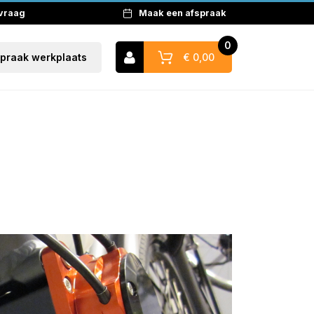
 vraag
Maak een afspraak
0
€ 0,00
spraak werkplaats
Naar winkelwagen