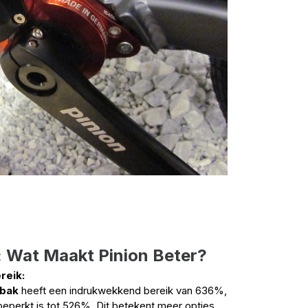
f: Wat Maakt Pinion Beter?
reik:
sbak
heeft een indrukwekkend bereik van 636%,
eperkt is tot 526%. Dit betekent meer opties