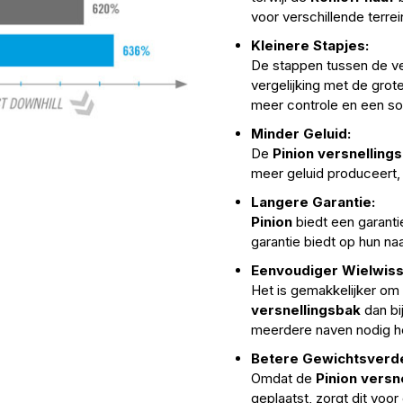
voor verschillende terre
Kleinere Stapjes:
De stappen tussen de ve
vergelijking met de gro
meer controle en een so
Minder Geluid:
De
Pinion versnelling
meer geluid produceert, 
Langere Garantie:
Pinion
biedt een garantie
garantie biedt op hun naa
Eenvoudiger Wielwiss
Het is gemakkelijker om 
versnellingsbak
dan bi
meerdere naven nodig he
Betere Gewichtsverde
Omdat de
Pinion versn
geplaatst, zorgt dit voo