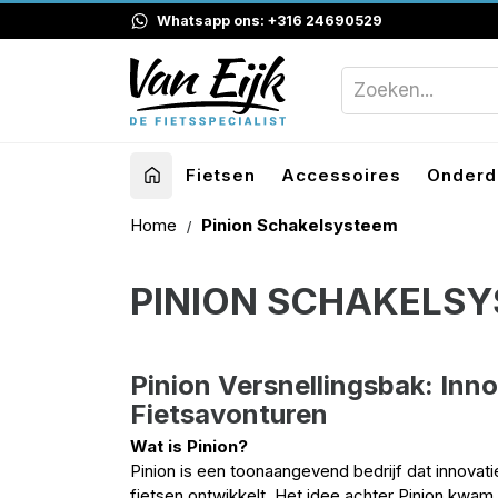
Whatsapp ons: +316 24690529
Fietsen
Accessoires
Onderd
Home
Pinion Schakelsysteem
PINION SCHAKELS
Pinion Versnellingsbak: Inno
Fietsavonturen
Wat is Pinion?
Pinion is een toonaangevend bedrijf dat innova
fietsen ontwikkelt. Het idee achter Pinion kwa