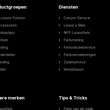
ductgroepen
Diensten
casion Fietsen
Canyon Service
cessoires
Lease a Bike
deautips
NFP Leasefiets
etsen
Fietsmeting
eding
Fietssleutelservice
derdelen
Fietsverzekeringen
eding
Zadelservice
tlet
Winterbeurt
ere merken
Tips & Tricks
assified
Fiets van de zaak