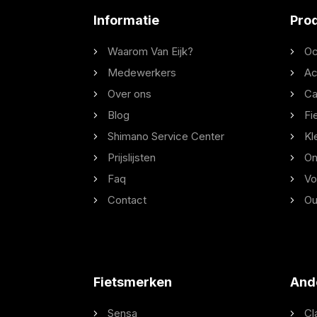
Informatie
Pro
Waarom Van Eijk?
Oc
Medewerkers
Ac
Over ons
Ca
Blog
Fi
Shimano Service Center
Kl
Prijslijsten
On
Faq
Vo
Contact
Ou
Fietsmerken
And
Sensa
Cl