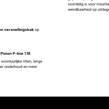
voordelig is voor mountai
wendbaarheid op uitdage
on versnellingsbak
op
inion P-line 1.18
avontuurlijke ritten, lange
der onderhoud en meer