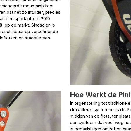
ssioneerde mountainbikers
n dat net zo intuïtief, precies
an een sportauto. In 2010
18
, op de markt. Sindsdien is
 beschikbaar op verschillende
efietsen en stadsfietsen.
Hoe Werkt de Pin
In tegenstelling tot traditione
derailleur
-systemen, is de
P
midden van de fiets, ter plaat
een systeem dat veel weg heef
je pedaalslagen omzetten naar 