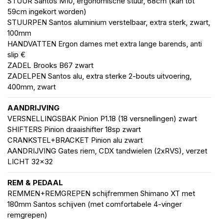
STUUR Santos M10, ergonomische stuur, 68cm (kan tot
59cm ingekort worden)
STUURPEN Santos aluminium verstelbaar, extra sterk, zwart,
100mm
HANDVATTEN Ergon dames met extra lange barends, anti
slip €
ZADEL Brooks B67 zwart
ZADELPEN Santos alu, extra sterke 2-bouts uitvoering,
400mm, zwart
AANDRIJVING
VERSNELLINGSBAK Pinion P1.18 (18 versnellingen) zwart
SHIFTERS Pinion draaishifter 18sp zwart
CRANKSTEL+BRACKET Pinion alu zwart
AANDRIJVING Gates riem, CDX tandwielen (2xRVS), verzet
LICHT 32x32
REM & PEDAAL
REMMEN+REMGREPEN schijfremmen Shimano XT met
180mm Santos schijven (met comfortabele 4-vinger
remgrepen)