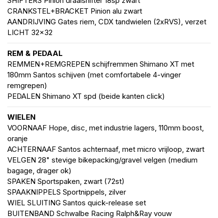
SHIFTERS Pinion draaishifter 18sp zwart
CRANKSTEL+BRACKET Pinion alu zwart
AANDRIJVING Gates riem, CDX tandwielen (2xRVS), verzet
LICHT 32x32
REM & PEDAAL
REMMEN+REMGREPEN schijfremmen Shimano XT met
180mm Santos schijven (met comfortabele 4-vinger
remgrepen)
PEDALEN Shimano XT spd (beide kanten click)
WIELEN
VOORNAAF Hope, disc, met industrie lagers, 110mm boost,
oranje
ACHTERNAAF Santos achternaaf, met micro vrijloop, zwart
VELGEN 28" stevige bikepacking/gravel velgen (medium
bagage, drager ok)
SPAKEN Sportspaken, zwart (72st)
SPAAKNIPPELS Sportnippels, zilver
WIEL SLUITING Santos quick-release set
BUITENBAND Schwalbe Racing Ralph&Ray vouw