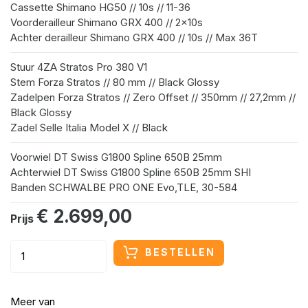
Cassette
Shimano HG50 // 10s // 11-36
Voorderailleur
Shimano GRX 400 // 2x10s
Achter derailleur
Shimano GRX 400 // 10s // Max 36T
Stuur
4ZA Stratos Pro 380 V1
Stem
Forza Stratos // 80 mm // Black Glossy
Zadelpen
Forza Stratos // Zero Offset // 350mm // 27,2mm //
Black Glossy
Zadel
Selle Italia Model X // Black
Voorwiel
DT Swiss G1800 Spline 650B 25mm
Achterwiel
DT Swiss G1800 Spline 650B 25mm SHI
Banden
SCHWALBE PRO ONE Evo,TLE, 30-584
€ 2.699,00
Prijs
BESTELLEN
Meer van