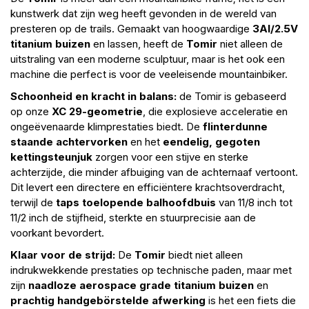
kunstwerk dat zijn weg heeft gevonden in de wereld van
presteren op de trails. Gemaakt van hoogwaardige
3Al/2.5V
titanium buizen
en lassen, heeft de
Tomir
niet alleen de
uitstraling van een moderne sculptuur, maar is het ook een
machine die perfect is voor de veeleisende mountainbiker.
Schoonheid en kracht in balans:
de Tomir is gebaseerd
op onze
XC 29-geometrie
, die explosieve acceleratie en
ongeëvenaarde klimprestaties biedt. De
flinterdunne
staande achtervorken
en het
eendelig, gegoten
kettingsteunjuk
zorgen voor een stijve en sterke
achterzijde, die minder afbuiging van de achternaaf vertoont.
Dit levert een directere en efficiëntere krachtsoverdracht,
terwijl de
taps toelopende balhoofdbuis
van 11/8 inch tot
11/2 inch de stijfheid, sterkte en stuurprecisie aan de
voorkant bevordert.
Klaar voor de strijd:
De
Tomir
biedt niet alleen
indrukwekkende prestaties op technische paden, maar met
zijn
naadloze aerospace grade titanium buizen
en
prachtig handgebörstelde afwerking
is het een fiets die