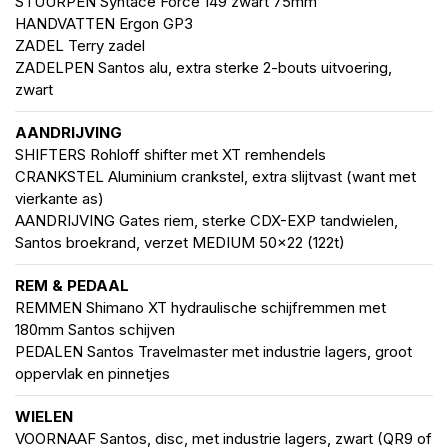
STUURPEN Syntace Force 149 zwart 75mm
HANDVATTEN Ergon GP3
ZADEL Terry zadel
ZADELPEN Santos alu, extra sterke 2-bouts uitvoering,
zwart
AANDRIJVING
SHIFTERS Rohloff shifter met XT remhendels
CRANKSTEL Aluminium crankstel, extra slijtvast (want met
vierkante as)
AANDRIJVING Gates riem, sterke CDX-EXP tandwielen,
Santos broekrand, verzet MEDIUM 50x22 (122t)
REM & PEDAAL
REMMEN Shimano XT hydraulische schijfremmen met
180mm Santos schijven
PEDALEN Santos Travelmaster met industrie lagers, groot
oppervlak en pinnetjes
WIELEN
VOORNAAF Santos, disc, met industrie lagers, zwart (QR9 of