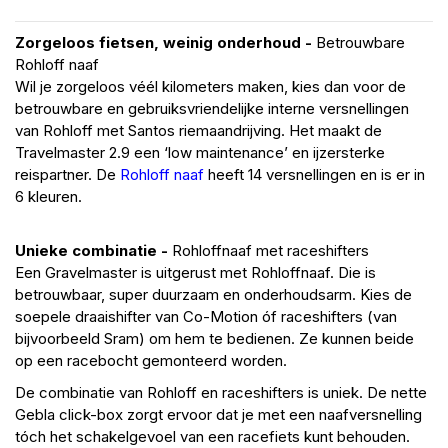
Zorgeloos fietsen, weinig onderhoud -
Betrouwbare
Rohloff naaf
Wil je zorgeloos véél kilometers maken, kies dan voor de
betrouwbare en gebruiksvriendelijke interne versnellingen
van Rohloff met Santos riemaandrijving. Het maakt de
Travelmaster 2.9 een ‘low maintenance’ en ijzersterke
reispartner. De
Rohloff naaf
heeft 14 versnellingen en is er in
6 kleuren.
Unieke combinatie -
Rohloffnaaf met raceshifters
Een Gravelmaster is uitgerust met Rohloffnaaf. Die is
betrouwbaar, super duurzaam en onderhoudsarm. Kies de
soepele draaishifter van Co-Motion óf raceshifters (van
bijvoorbeeld Sram) om hem te bedienen. Ze kunnen beide
op een racebocht gemonteerd worden.
De combinatie van Rohloff en raceshifters is uniek. De nette
Gebla click-box zorgt ervoor dat je met een naafversnelling
tóch het schakelgevoel van een racefiets kunt behouden.