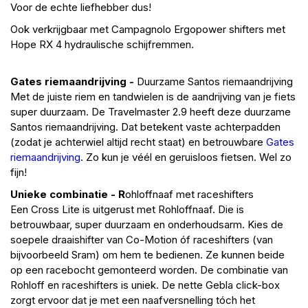
Voor de echte liefhebber dus!
Ook verkrijgbaar met Campagnolo Ergopower shifters met
Hope RX 4 hydraulische schijfremmen.
Gates riemaandrijving -
Duurzame Santos riemaandrijving
​Met de juiste riem en tandwielen is de aandrijving van je fiets
super duurzaam. De Travelmaster 2.9 heeft deze duurzame
Santos riemaandrijving. Dat betekent vaste achterpadden
(zodat je achterwiel altijd recht staat) en betrouwbare
Gates
riemaandrijving
. Zo kun je véél en geruisloos fietsen. Wel zo
fijn!
Unieke combinatie - R
ohloffnaaf met raceshifters
Een Cross Lite is uitgerust met
Rohloffnaaf
. Die is
betrouwbaar, super duurzaam en onderhoudsarm. Kies de
soepele draaishifter van Co-Motion óf raceshifters (van
bijvoorbeeld Sram) om hem te bedienen. Ze kunnen beide
op een racebocht gemonteerd worden. De combinatie van
Rohloff en raceshifters is uniek. De nette Gebla click-box
zorgt ervoor dat je met een naafversnelling tóch het