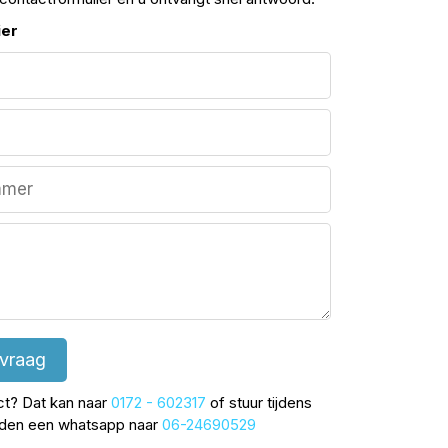
ier
 vraag
ect? Dat kan naar
0172 - 602317
of stuur tijdens
jden een whatsapp naar
06-24690529