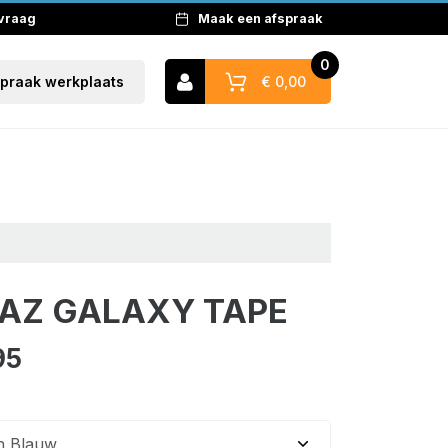
 vraag
Maak een afspraak
0
€ 0,00
spraak werkplaats
Naar winkelwagen
AZ GALAXY TAPE
95