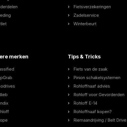
derdelen
Fietsverzekeringen
eding
Zadelservice
tlet
Winterbeurt
ere merken
Tips & Tricks
assified
Fiets van de zaak
ipGrab
Pinion schakelsystemen
odrives
Rohloffnaaf advies
tlieb
Rohloff voor Gevorderden
ndix
Rohloff E-14
hloff
Rohloffnaaf kopen?
ope
Riemaandrijving / Belt Drive