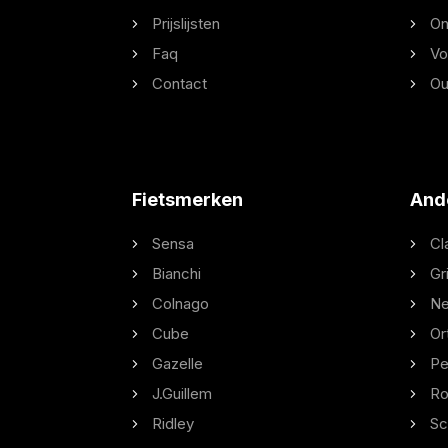
Prijslijsten
On
Faq
Vo
Contact
Ou
Fietsmerken
And
Sensa
Cl
Bianchi
Gr
Colnago
Ne
Cube
Or
Gazelle
Pe
J.Guillem
Ro
Ridley
Sc