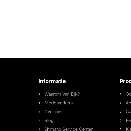
Informatie
Pro
Waarom Van Eijk?
Oc
Medewerkers
Ac
Over ons
Ca
Blog
Fi
Shimano Service Center
Kl