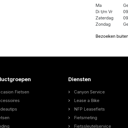
Ma
Ge
Di t/m Vr
09
Zaterdag
09
Zondag
Ge
Bezoeken buiten
ductgroepen
Diensten
casion Fietsen
Canyon Service
cessoires
Lease a Bike
deautips
NFP Leasefiets
etsen
Fietsmeting
eding
Fietssleutelservice