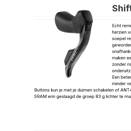
Shif
Echt remm
herzien v
soepel r
geworden 
onafhanke
maken een
zonder ri
onderuitz
Een bete
minder v
Buttons kun je met je duimen schakelen of ANT+
SRAM erin geslaagd de groep 83 g lichter te m