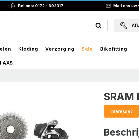
Bel ons: 0172 - 602317
Mail ons uw
Af
elen
Kleding
Verzorging
Sale
Bikefitting
d AXS
SRAM 
Interesse?
Beschri