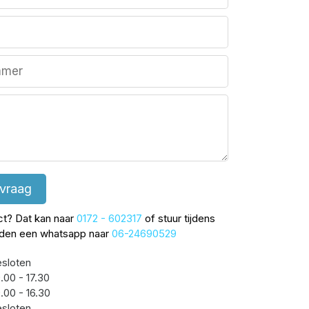
 vraag
ect? Dat kan naar
0172 - 602317
of stuur tijdens
jden een whatsapp naar
06-24690529
sloten
.00 - 17.30
.00 - 16.30
sloten