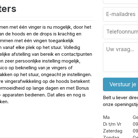
ters
en met één vinger is nu mogelijk, door het
an de hoods en de drops is krachtig en
emmen met één vingen toegankelijk
vanaf elke plek op het stuur. Volledig
lijke afstelling van bereik en contactpunten
 zeer persoonlijke instelling mogelijk,
sico op beknelling van je vingers of
akken op het stuur, ongeacht je instellingen.
re vingerafwikkeling op de hoods betekent
Verstuur je
ermoeidheid op lange dagen en met Bonus
 apparaten bedienen. Dat alles en nog is
Belt u liever dir
aken.
onze openingsti
Ma
Ge
Di t/m Vr
09
Zaterdag
09
Zondag
Ge