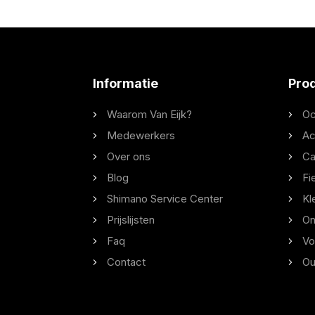
Informatie
Pro
Waarom Van Eijk?
Oc
Medewerkers
Ac
Over ons
Ca
Blog
Fi
Shimano Service Center
Kl
Prijslijsten
On
Faq
Vo
Contact
Ou