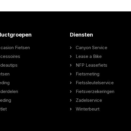
ductgroepen
Diensten
casion Fietsen
Canyon Service
cessoires
Lease a Bike
deautips
NFP Leasefiets
etsen
Fietsmeting
eding
Fietssleutelservice
derdelen
Fietsverzekeringen
eding
Zadelservice
tlet
Winterbeurt