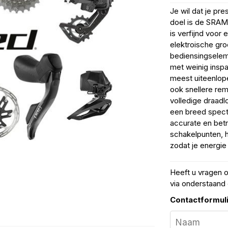
Je wil dat je pre
doel is de SRAM
is verfijnd voor 
elektroische gro
bediensingsele
met weinig insp
meest uiteenlop
ook snellere re
volledige draadl
een breed spectr
accurate en bet
schakelpunten, h
zodat je energie i
Heeft u vragen 
via onderstaand 
Contactformul