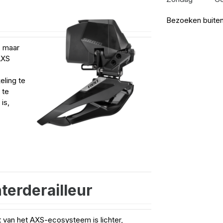
Bezoeken buiten
, maar
AXS
eling te
 te
is,
terderailleur
t van het AXS-ecosysteem is lichter,