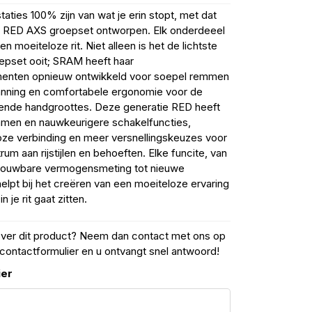
staties 100% zijn van wat je erin stopt, met dat
 RED AXS groepset ontworpen. Elk onderdeeel
een moeiteloze rit. Niet alleen is het de lichtste
epset ooit; SRAM heeft haar
menten opnieuw ontwikkeld voor soepel remmen
anning en comfortabele ergonomie voor de
ende handgroottes. Deze generatie RED heeft
mmen en nauwkeurigere schakelfuncties,
oze verbinding en meer versnellingskeuzes voor
um aan rijstijlen en behoeften. Elke funcite, van
rouwbare vermogensmeting tot nieuwe
elpt bij het creëren van een moeiteloze ervaring
n je rit gaat zitten.
over dit product? Neem dan contact met ons op
contactformulier en u ontvangt snel antwoord!
ier