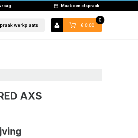
 vraag
Maak een afspraak
0
€ 0,00
spraak werkplaats
Naar winkelwagen
RED AXS
jving