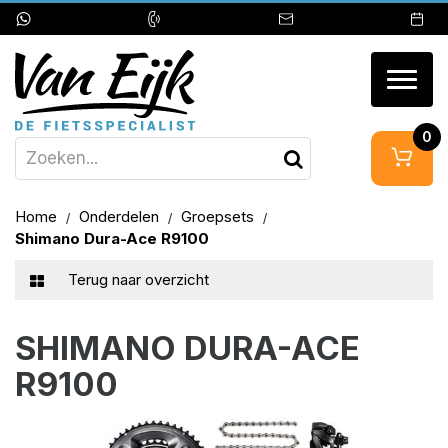
Togg
navig
0
Home
Onderdelen
Groepsets
Shimano Dura-Ace R9100
Terug naar overzicht
SHIMANO DURA-ACE
R9100