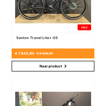
SALE
Santos Travel Lite+ GS
€ 7.843,80
€ 9.228,00
Naar product