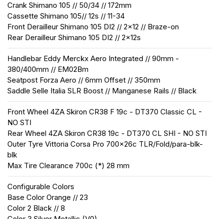
Crank
Shimano 105 // 50/34 // 172mm
Cassette
Shimano 105// 12s // 11-34
Front Derailleur
Shimano 105 DI2 // 2x12 // Braze-on
Rear Derailleur
Shimano 105 DI2 // 2x12s
Handlebar
Eddy Merckx Aero Integrated // 90mm -
380/400mm // EM02Bm
Seatpost
Forza Aero // 6mm Offset // 350mm
Saddle
Selle Italia SLR Boost // Manganese Rails // Black
Front Wheel
4ZA Skiron CR38 F 19c - DT370 Classic CL -
NO STI
Rear Wheel
4ZA Skiron CR38 19c - DT370 CL SHI - NO STI
Outer Tyre
Vittoria Corsa Pro 700x26c TLR/Fold/para-blk-
blk
Max Tire Clearance 700c (*)
28 mm
Configurable
Colors
Base Color
Orange // 23
Color 2
Black // 8
Color 3
Silver Metallic (V0)