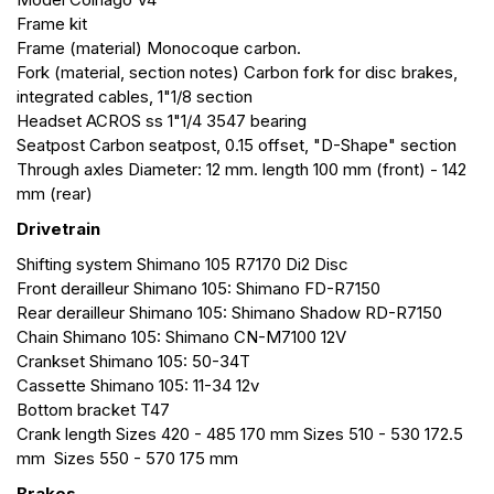
Frame kit
Frame (material) Monocoque carbon.
Fork (material, section notes) Carbon fork for disc brakes,
integrated cables, 1"1/8 section
Headset ACROS ss 1"1/4 3547 bearing
Seatpost Carbon seatpost, 0.15 offset, "D-Shape" section
Through axles Diameter: 12 mm. length 100 mm (front) - 142
mm (rear)
Drivetrain
Shifting system Shimano 105 R7170 Di2 Disc
Front derailleur Shimano 105: Shimano FD-R7150
Rear derailleur Shimano 105: Shimano Shadow RD-R7150
Chain Shimano 105: Shimano CN-M7100 12V
Crankset Shimano 105: 50-34T
Cassette Shimano 105: 11-34 12v
Bottom bracket T47
Crank length Sizes 420 - 485 170 mm Sizes 510 - 530 172.5
mm Sizes 550 - 570 175 mm
Brakes