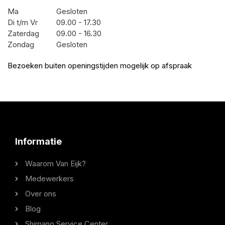
Ma
Gesloten
Di t/m Vr
09.00 - 17.30
Zaterdag
09.00 - 16.30
Zondag
Gesloten
Bezoeken buiten openingstijden mogelijk op afspraak
Informatie
Waarom Van Eijk?
Medewerkers
Over ons
Blog
Shimano Service Center