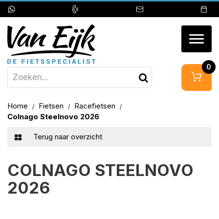
Togg
navig
0
Home
Fietsen
Racefietsen
Colnago Steelnovo 2026
Terug naar overzicht
COLNAGO STEELNOVO
2026