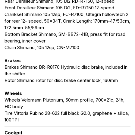
Rear Derailleur Shimano, 105 Di2 RD-R7150, 12-speed
Front Derailleur Shimano 105 Di2, FD-R7150 12-speed
Crankset Shimano 105 12sp, FC-R7100, Ultegra hollowtech 2,
for rear 12- speed, 50x34T, Crank Length: 170mm-47/53cm,
172.5mm-55/59cm
Bottom Bracket Shimano, SM-BB72-41B, press fit for road,
bearing, inner cover
Chain Shimano, 105 12sp, CN-M7100
Brakes
Brakes Shimano BR-R8170 Hydraulic disc brake, included in
the shifter
Rotor Shimano rotor for disc brake center lock, 160mm
Wheels
Wheels Velomann Plutonium, 50mm profile, 700x21c, 24h,
HG body
Tire Vittoria Rubino 28-622 full black G2.0, graphene + silica,
100TPI
Cockpit