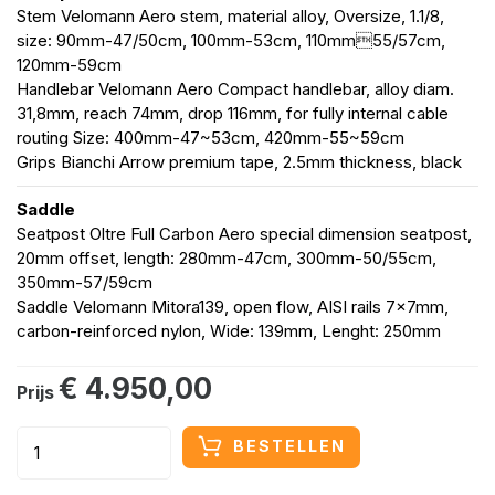
Stem Velomann Aero stem, material alloy, Oversize, 1.1/8,
size: 90mm-47/50cm, 100mm-53cm, 110mm55/57cm,
120mm-59cm
Handlebar Velomann Aero Compact handlebar, alloy diam.
31,8mm, reach 74mm, drop 116mm, for fully internal cable
routing Size: 400mm-47~53cm, 420mm-55~59cm
Grips Bianchi Arrow premium tape, 2.5mm thickness, black
Saddle
Seatpost Oltre Full Carbon Aero special dimension seatpost,
20mm offset, length: 280mm-47cm, 300mm-50/55cm,
350mm-57/59cm
Saddle Velomann Mitora139, open flow, AISI rails 7x7mm,
carbon-reinforced nylon, Wide: 139mm, Lenght: 250mm
€ 4.950,00
Prijs
BESTELLEN