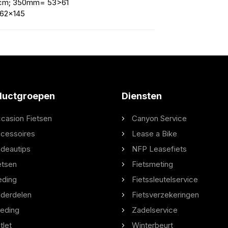
50cm; 350mm= 53>61
 262x145
ductgroepen
Diensten
casion Fietsen
Canyon Service
cessoires
Lease a Bike
deautips
NFP Leasefiets
etsen
Fietsmeting
eding
Fietssleutelservice
derdelen
Fietsverzekeringen
eding
Zadelservice
tlet
Winterbeurt