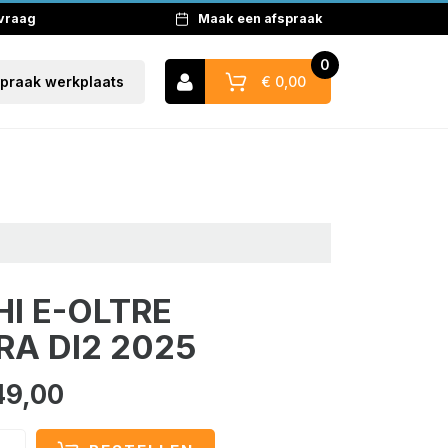
 vraag
Maak een afspraak
0
€ 0,00
spraak werkplaats
Naar winkelwagen
HI E-OLTRE
RA DI2 2025
49,00