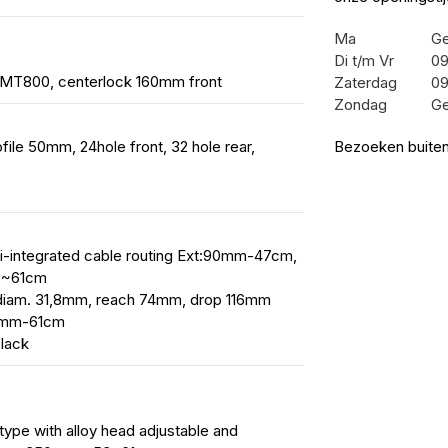
Ma
Ge
Di t/m Vr
09
 MT800, centerlock 160mm front
Zaterdag
09
Zondag
Ge
ile 50mm, 24hole front, 32 hole rear,
Bezoeken buiten
emi-integrated cable routing Ext:90mm-47cm,
9~61cm
 diam. 31,8mm, reach 74mm, drop 116mm
0mm-61cm
black
type with alloy head adjustable and