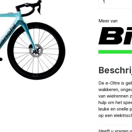
Meer van
Beschri
De e-Oltre is ge
wakkeren, ongea
van wielrennen 
hulp om het speel
leuke en snelle 
op een elektrische
Heeft u vragen 