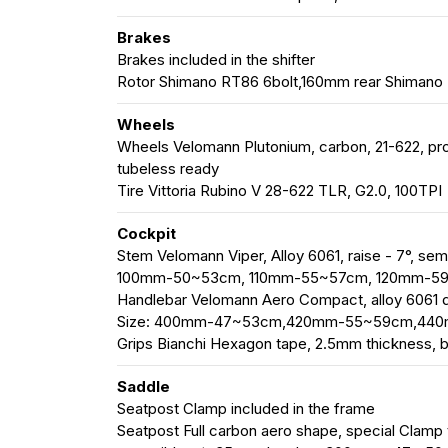
Brakes
Brakes included in the shifter
Rotor Shimano RT86 6bolt,160mm rear Shimano
Wheels
Wheels Velomann Plutonium, carbon, 21-622, prof
tubeless ready
Tire Vittoria Rubino V 28-622 TLR, G2.0, 100TPI
Cockpit
Stem Velomann Viper, Alloy 6061, raise - 7°, s
100mm-50~53cm, 110mm-55~57cm, 120mm-5
Handlebar Velomann Aero Compact, alloy 6061
Size: 400mm-47~53cm,420mm-55~59cm,44
Grips Bianchi Hexagon tape, 2.5mm thickness, 
Saddle
Seatpost Clamp included in the frame
Seatpost Full carbon aero shape, special Clamp 