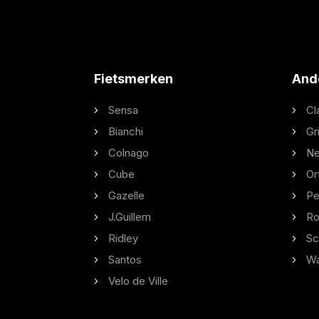
Fietsmerken
And
Sensa
Cl
Bianchi
Gr
Colnago
Ne
Cube
Or
Gazelle
Pe
J.Guillem
Ro
Ridley
Sc
Santos
W
Velo de Ville