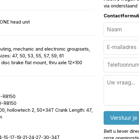
via onderstaand 
Contactformul
ONE head unit
routing, mechanic and electronic groupsets,
zes: 47, 50, 53, 55, 57, 59, 61
 disc brake flat mount, thru axle 12x100
D-R8150
FD-R8150
00, hollowtech 2, 50x34T Crank Length: 47,
m
Verstuur je
Belt u liever dir
14-15-17-19-21-24-27-30-34T
onze openingsti