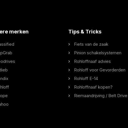
ere merken
Tips & Tricks
assified
Fiets van de zaak
ipGrab
Pinion schakelsystemen
odrives
Rohloffnaaf advies
tlieb
Rohloff voor Gevorderden
ndix
Rohloff E-14
hloff
Rohloffnaaf kopen?
ope
Riemaandrijving / Belt Drive
ahoo