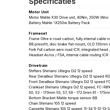
Specificaties
Motor Unit
Motor Mahle X30 Drive unit, 40Nm, 250W iWoc 
Battery Mahle 'iX250w Battery Pack
Frameset
Frame Oltre e-road carbon, fully internal cable 
BB pressfit, disc brake flat mount, OLD 135mm si
Fork Full carbon aero road ICR, integrated head ,
Headset Acros / FSA, internal cable routing ICR
Drivetrain
Shifters Shimano Ultegra Di2 12 speed
Rear Derailleur Shimano Ultegra Di2 12 speed R
Front Derailleur Shimano Ultegra Di2 12 speed 
Crankset Shimano Ultegra Di2 12 speed, FC-R81
50, 53 - 170mm 55, 57, 59 - 172.5mm 61 - 175m
Bottom Bracket Mahle torque sensor BB
Chain Shimano 105 12 speed
Cassette Shimano 105 12 speed, 11-34 11-12-13-