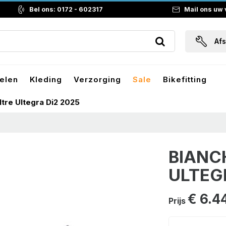
Bel ons: 0172 - 602317
Mail ons uw
Af
elen
Kleding
Verzorging
Sale
Bikefitting
ltre Ultegra Di2 2025
BIANC
ULTEG
€ 6.4
Prijs