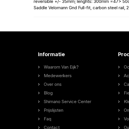
reversible +/- 35mm; lenghts: 300mm =47> 
Saddle Velomann Gnd Full-fit, carbon steel rail,
Informatie
Pro
Waarom Van Eijk?
Oc
Medewerkers
Ac
Over ons
Ca
Blog
Fi
Shimano Service Center
Kl
Prijslijsten
On
Faq
Vo
Contact
Ou