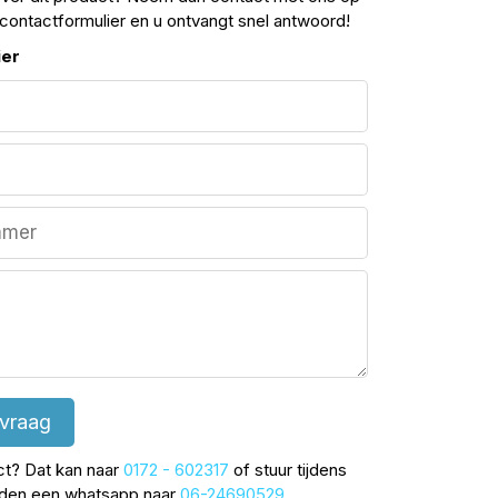
contactformulier en u ontvangt snel antwoord!
ier
 vraag
ect? Dat kan naar
0172 - 602317
of stuur tijdens
jden een whatsapp naar
06-24690529