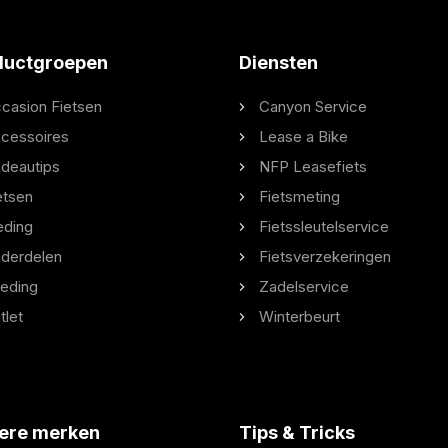
ductgroepen
Diensten
casion Fietsen
Canyon Service
cessoires
Lease a Bike
deautips
NFP Leasefiets
etsen
Fietsmeting
eding
Fietssleutelservice
derdelen
Fietsverzekeringen
eding
Zadelservice
tlet
Winterbeurt
ere merken
Tips & Tricks