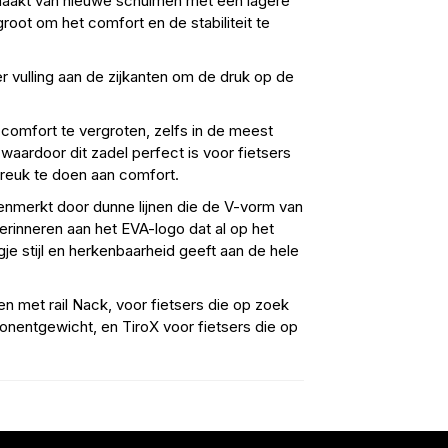
emaakt van nieuwe schuimen met een lagere
root om het comfort en de stabiliteit te
 vulling aan de zijkanten om de druk op de
omfort te vergroten, zelfs in de meest
aardoor dit zadel perfect is voor fietsers
breuk te doen aan comfort.
nmerkt door dunne lijnen die de V-vorm van
erinneren aan het EVA-logo dat al op het
e stijl en herkenbaarheid geeft aan de hele
en met rail Nack, voor fietsers die op zoek
onentgewicht, en TiroX voor fietsers die op