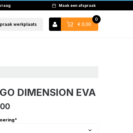
 vraag
Maak een afspraak
0
€ 0,00
spraak werkplaats
Naar winkelwagen
GO DIMENSION EVA
,00
voering
*