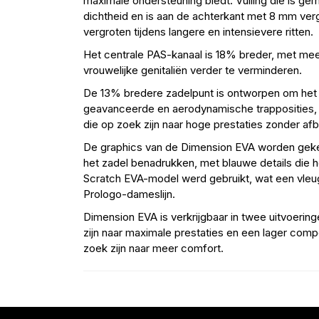
maximale ondersteuning biedt. Vulling die is g
dichtheid en is aan de achterkant met 8 mm verg
vergroten tijdens langere en intensievere ritten.
Het centrale PAS-kanaal is 18% breder, met meer
vrouwelijke genitaliën verder te verminderen.
De 13% bredere zadelpunt is ontworpen om het c
geavanceerde en aerodynamische trapposities, w
die op zoek zijn naar hoge prestaties zonder af
De graphics van de Dimension EVA worden geke
het zadel benadrukken, met blauwe details die h
Scratch EVA-model werd gebruikt, wat een vleugj
Prologo-dameslijn.
Dimension EVA is verkrijgbaar in twee uitvoering
zijn naar maximale prestaties en een lager comp
zoek zijn naar meer comfort.