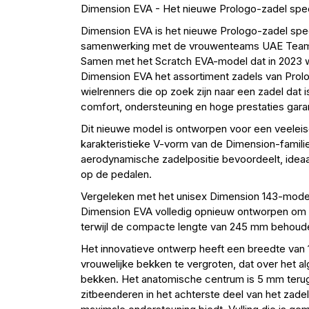
Dimension EVA - Het nieuwe Prologo-zadel spe
Dimension EVA is het nieuwe Prologo-zadel spec
samenwerking met de vrouwenteams UAE Team 
Samen met het Scratch EVA-model dat in 2023 
Dimension EVA het assortiment zadels van Prol
wielrenners die op zoek zijn naar een zadel dat
comfort, ondersteuning en hoge prestaties gara
Dit nieuwe model is ontworpen voor een veeleis
karakteristieke V-vorm van de Dimension-famili
aerodynamische zadelpositie bevoordeelt, ideaa
op de pedalen.
Vergeleken met het unisex Dimension 143-mode
Dimension EVA volledig opnieuw ontworpen om be
terwijl de compacte lengte van 245 mm behouden
Het innovatieve ontwerp heeft een breedte van
vrouwelijke bekken te vergroten, dat over het a
bekken. Het anatomische centrum is 5 mm terug
zitbeenderen in het achterste deel van het zade