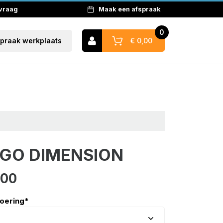
 vraag
Maak een afspraak
0
€ 0,00
spraak werkplaats
Naar winkelwagen
GO DIMENSION
,00
voering
*