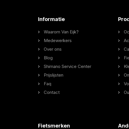
Informatie
Pro
Waarom Van Eijk?
Oc
Medewerkers
Ac
Over ons
Ca
Blog
Fi
Shimano Service Center
Kl
Prijslijsten
On
Faq
Vo
Contact
Ou
Fietsmerken
And