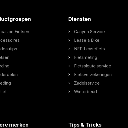
ductgroepen
Diensten
casion Fietsen
Canyon Service
cessoires
Lease a Bike
deautips
NFP Leasefiets
etsen
Fietsmeting
eding
Fietssleutelservice
derdelen
Fietsverzekeringen
eding
Zadelservice
tlet
Winterbeurt
ere merken
Tips & Tricks