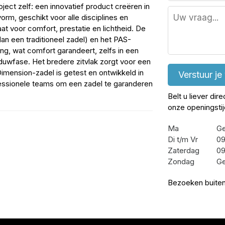
ect zelf: een innovatief product creëren in
rm, geschikt voor alle disciplines en
t voor comfort, prestatie en lichtheid. De
n een traditioneel zadel) en het PAS-
ng, wat comfort garandeert, zelfs in een
duwfase. Het bredere zitvlak zorgt voor een
imension-zadel is getest en ontwikkeld in
Verstuur je
ssionele teams om een ​​zadel te garanderen
Belt u liever dir
onze openingsti
Ma
Ge
Di t/m Vr
09
Zaterdag
09
Zondag
Ge
Bezoeken buiten