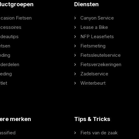
ductgroepen
Diensten
casion Fietsen
Canyon Service
cessoires
Lease a Bike
deautips
NFP Leasefiets
etsen
Fietsmeting
eding
Fietssleutelservice
derdelen
Fietsverzekeringen
eding
Zadelservice
tlet
Winterbeurt
ere merken
Tips & Tricks
assified
Fiets van de zaak