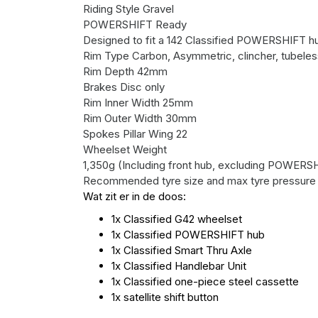
Riding Style
Gravel
POWERSHIFT Ready
Designed to fit a 142 Classified POWERSHIFT h
Rim Type
Carbon, Asymmetric, clincher, tubele
Rim Depth
42mm
Brakes
Disc only
Rim Inner Width
25mm
Rim Outer Width
30mm
Spokes
Pillar Wing 22
Wheelset Weight
1,350g (Including front hub, excluding POWERSH
Recommended tyre size and max tyre pressure
Wat zit er in de doos:
1x Classified G42 wheelset
1x Classified POWERSHIFT hub
1x Classified Smart Thru Axle
1x Classified Handlebar Unit
1x Classified one-piece steel cassette
1x satellite shift button