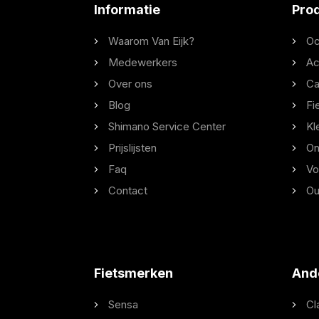
Informatie
Pro
Waarom Van Eijk?
Oc
Medewerkers
Ac
Over ons
Ca
Blog
Fi
Shimano Service Center
Kl
Prijslijsten
On
Faq
Vo
Contact
Ou
Fietsmerken
And
Sensa
Cl