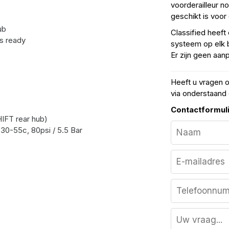
voorderailleur n
geschikt is voo
ub
Classified heeft
ss ready
systeem op elk 
Er zijn geen aan
Heeft u vragen 
via onderstaand 
Contactformul
IFT rear hub)
30-55c, 80psi / 5.5 Bar