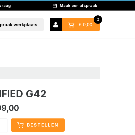
 vraag
Maak een afspraak
0
€ 0,00
spraak werkplaats
Naar winkelwagen
IFIED G42
99,00
BESTELLEN