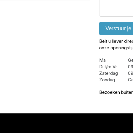
Verstuur je
Belt u liever dir
onze openingsti
Ma
Ge
Di t/m Vr
09
Zaterdag
09
Zondag
Ge
Bezoeken buiten