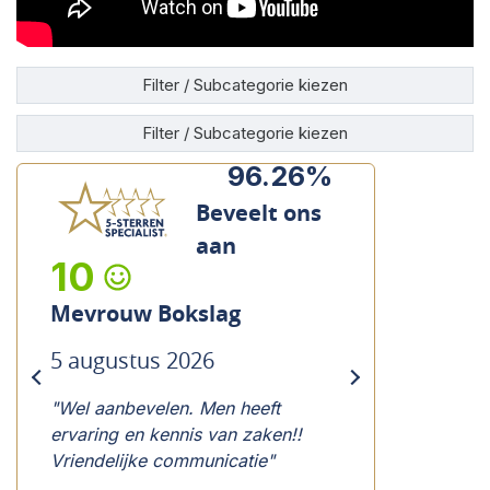
Filter / Subcategorie kiezen
Filter / Subcategorie kiezen
96.26%
Beveelt ons
aan
8
Heer Veenstra
4 augustus 2026
previous
next
"Uitgebreide info over te
verwachten reparatieâs en kosten
daarvan. Makkelijk om keuze
wel/niet repareren. Manier waarop