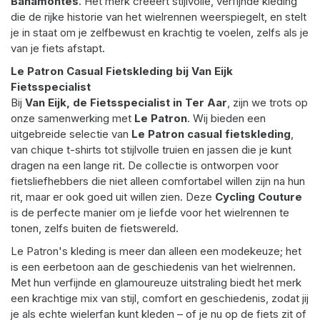
Bahamontes
. Het merk creëert stijlvolle, verfijnde kleding
die de rijke historie van het wielrennen weerspiegelt, en stelt
je in staat om je zelfbewust en krachtig te voelen, zelfs als je
van je fiets afstapt.
Le Patron Casual Fietskleding bij Van Eijk
Fietsspecialist
Bij
Van Eijk, de Fietsspecialist in Ter Aar
, zijn we trots op
onze samenwerking met
Le Patron
. Wij bieden een
uitgebreide selectie van
Le Patron casual fietskleding
,
van chique t-shirts tot stijlvolle truien en jassen die je kunt
dragen na een lange rit. De collectie is ontworpen voor
fietsliefhebbers die niet alleen comfortabel willen zijn na hun
rit, maar er ook goed uit willen zien. Deze
Cycling Couture
is de perfecte manier om je liefde voor het wielrennen te
tonen, zelfs buiten de fietswereld.
Le Patron's kleding is meer dan alleen een modekeuze; het
is een eerbetoon aan de geschiedenis van het wielrennen.
Met hun verfijnde en glamoureuze uitstraling biedt het merk
een krachtige mix van stijl, comfort en geschiedenis, zodat jij
je als echte wielerfan kunt kleden – of je nu op de fiets zit of