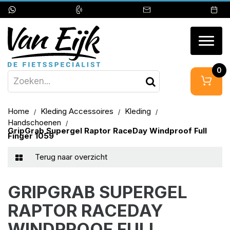
Togg
navig
0
Home
Kleding Accessoires
Kleding
Handschoenen
GripGrab Supergel Raptor RaceDay Windproof Full
Finger 1059
Terug naar overzicht
GRIPGRAB SUPERGEL
RAPTOR RACEDAY
WINDPROOF FULL