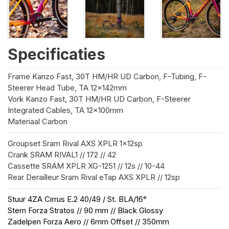
Specificaties
Frame
Kanzo Fast, 30T HM/HR UD Carbon, F-Tubing, F-
Steerer Head Tube, TA 12x142mm
Vork
Kanzo Fast, 30T HM/HR UD Carbon, F-Steerer
Integrated Cables, TA 12x100mm
Materiaal
Carbon
Groupset
Sram Rival AXS XPLR 1x12sp
Crank
SRAM RIVAL1 // 172 // 42
Cassette
SRAM XPLR XG-1251 // 12s // 10-44
Rear Derailleur
Sram Rival eTap AXS XPLR // 12sp
Stuur
4ZA Cirrus E.2 40/49 / St. BLA/16°
Stem
Forza Stratos // 90 mm // Black Glossy
Zadelpen
Forza Aero // 6mm Offset // 350mm