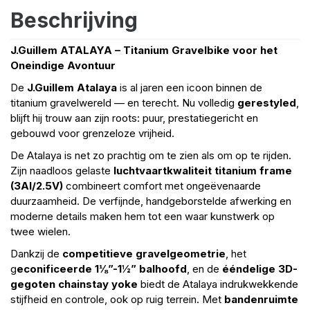
Beschrijving
J.Guillem ATALAYA – Titanium Gravelbike voor het
Oneindige Avontuur
De
J.Guillem Atalaya
is al jaren een icoon binnen de
titanium gravelwereld — en terecht. Nu volledig
gerestyled
,
blijft hij trouw aan zijn roots: puur, prestatiegericht en
gebouwd voor grenzeloze vrijheid.
De Atalaya is net zo prachtig om te zien als om op te rijden.
Zijn naadloos gelaste
luchtvaartkwaliteit titanium frame
(3Al/2.5V)
combineert comfort met ongeëvenaarde
duurzaamheid. De verfijnde, handgeborstelde afwerking en
moderne details maken hem tot een waar kunstwerk op
twee wielen.
Dankzij de
competitieve gravelgeometrie
, het
g
econificeerde 1⅛”-1½” balhoofd
, en de
ééndelige 3D-
gegoten chainstay yoke
biedt de Atalaya indrukwekkende
stijfheid en controle, ook op ruig terrein. Met
bandenruimte