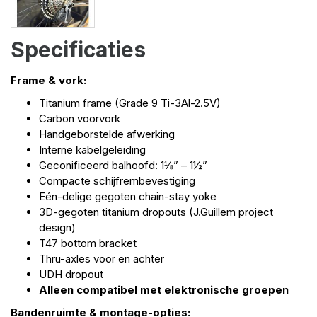
Specificaties
Frame & vork:
Titanium frame (Grade 9 Ti-3Al-2.5V)
Carbon voorvork
Handgeborstelde afwerking
Interne kabelgeleiding
Geconificeerd balhoofd: 1⅛” – 1½”
Compacte schijfrembevestiging
Eén-delige gegoten chain-stay yoke
3D-gegoten titanium dropouts (J.Guillem project
design)
T47 bottom bracket
Thru-axles voor en achter
UDH dropout
Alleen compatibel met elektronische groepen
Bandenruimte & montage-opties: