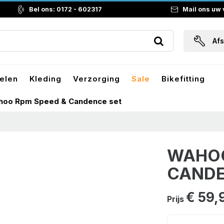
Bel ons: 0172 - 602317
Mail ons uw
Af
elen
Kleding
Verzorging
Sale
Bikefitting
oo Rpm Speed & Candence set
WAHOO
CANDE
€ 59,
Prijs