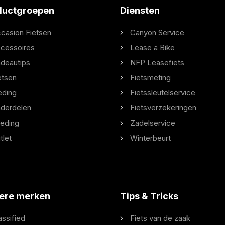
ductgroepen
Diensten
casion Fietsen
Canyon Service
cessoires
Lease a Bike
deautips
NFP Leasefiets
etsen
Fietsmeting
eding
Fietssleutelservice
derdelen
Fietsverzekeringen
eding
Zadelservice
tlet
Winterbeurt
ere merken
Tips & Tricks
assified
Fiets van de zaak