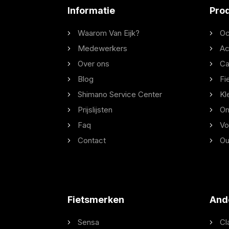
Informatie
Pro
Waarom Van Eijk?
Oc
Medewerkers
Ac
Over ons
Ca
Blog
Fi
Shimano Service Center
Kl
Prijslijsten
On
Faq
Vo
Contact
Ou
Fietsmerken
And
Sensa
Cl