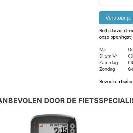
Verstuur je
Belt u liever dir
onze openingsti
Ma
Ge
Di t/m Vr
09
Zaterdag
09
Zondag
Ge
Bezoeken buiten
ANBEVOLEN DOOR DE FIETSSPECIALI