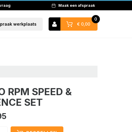
 vraag
Maak een afspraak
0
€ 0,00
spraak werkplaats
Naar winkelwagen
 RPM SPEED &
NCE SET
95