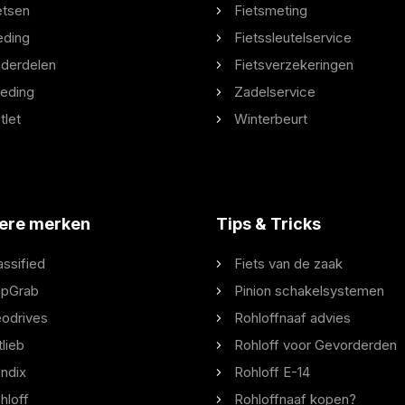
etsen
Fietsmeting
eding
Fietssleutelservice
derdelen
Fietsverzekeringen
eding
Zadelservice
tlet
Winterbeurt
ere merken
Tips & Tricks
assified
Fiets van de zaak
ipGrab
Pinion schakelsystemen
odrives
Rohloffnaaf advies
tlieb
Rohloff voor Gevorderden
ndix
Rohloff E-14
hloff
Rohloffnaaf kopen?