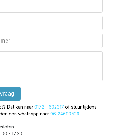
 vraag
ect? Dat kan naar
0172 - 602317
of stuur tijdens
jden een whatsapp naar
06-24690529
sloten
.00 - 17.30