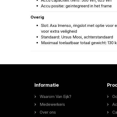
Accu capaciteit (Wh): 500 Wh, 625 Wh
Accu positie: geïntegreerd in het frame
Overig
Slot: Axa Imenso, ringslot met optie voor e
voor extra veiligheid
Standaard: Ursus Mooi, achterstandaard
Maximaal toelaatbaar totaal gewicht: 130 
Informatie
Pro
Waarom Van Eijk?
Oc
Medewerkers
Ac
Over ons
Ca