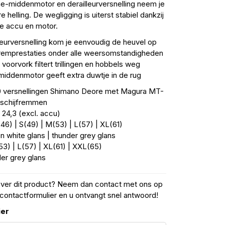
e-middenmotor en derailleurversnelling neem je
 helling. De wegligging is uiterst stabiel dankzij
e accu en motor.
leurversnelling kom je eenvoudig de heuvel op
remprestaties onder alle weersomstandigheden
voorvork filtert trillingen en hobbels weg
middenmotor geeft extra duwtje in de rug
 versnellingen Shimano Deore met Magura MT-
 schijfremmen
:
24,3 (excl. accu)
46) | S(49) | M(53) | L(57) | XL(61)
n white glans | thunder grey glans
3) | L(57) | XL(61) | XXL(65)
er grey glans
over dit product? Neem dan contact met ons op
contactformulier en u ontvangt snel antwoord!
ier