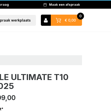
 vraag
Maak een afspraak
0
€ 0,00
spraak werkplaats
Naar winkelwagen
LE ULTIMATE T10
025
99,00
t
*