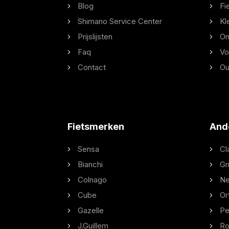
Blog
Fi
Shimano Service Center
Kl
Prijslijsten
On
Faq
Vo
Contact
Ou
Fietsmerken
And
Sensa
Cl
Bianchi
Gr
Colnago
Ne
Cube
Or
Gazelle
Pe
J.Guillem
Ro