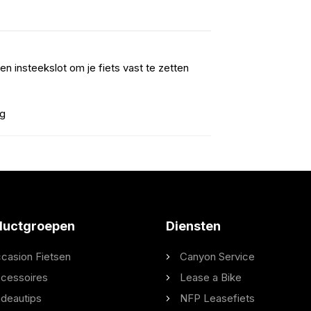
en insteekslot om je fiets vast te zetten
kg
ductgroepen
Diensten
casion Fietsen
Canyon Service
cessoires
Lease a Bike
deautips
NFP Leasefiets