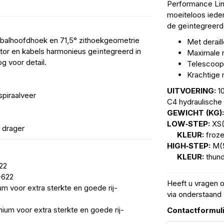
Performance Lin
moeiteloos iedere
de geïntegreerd
 balhoofdhoek en 71,5° zithoekgeometrie
Met derail
tor en kabels harmonieus geïntegreerd in
Maximale 
 voor detail.
Telescoop 
Krachtige 
UITVOERING:
10
piraalveer
C4 hydraulische
GEWICHT (KG)
LOW‑STEP:
XS(
 drager
KLEUR:
froze
HIGH‑STEP:
M(5
KLEUR:
thund
22
-622
Heeft u vragen 
m voor extra sterkte en goede rij-
via onderstaand 
ium voor extra sterkte en goede rij-
Contactformul