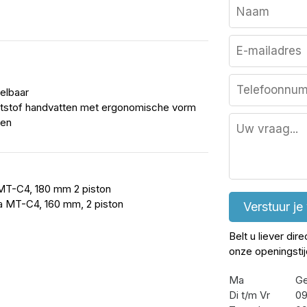
elbaar
ststof handvatten met ergonomische vorm
den
 MT-C4, 180 mm 2 piston
a MT-C4, 160 mm, 2 piston
Verstuur je
Belt u liever dir
onze openingsti
Ma
Ge
Di t/m Vr
09