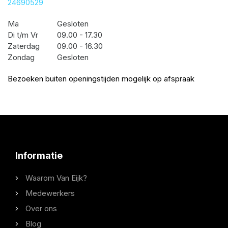
24690529
Ma
Gesloten
Di t/m Vr
09.00 - 17.30
Zaterdag
09.00 - 16.30
Zondag
Gesloten
Bezoeken buiten openingstijden mogelijk op afspraak
Informatie
Waarom Van Eijk?
Medewerkers
Over ons
Blog