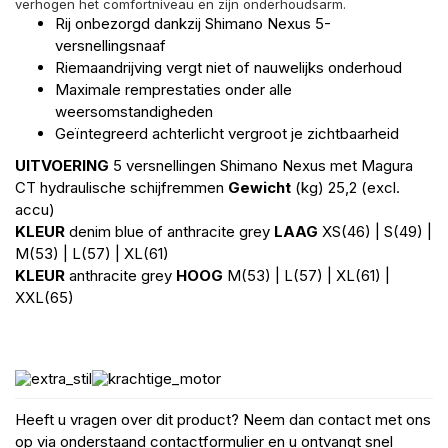
verhogen het comfortniveau en zijn
onderhoudsarm.
Rij onbezorgd dankzij Shimano Nexus 5-
versnellingsnaaf
Riemaandrijving vergt niet of nauwelijks onderhoud
Maximale remprestaties onder alle
weersomstandigheden
Geïntegreerd achterlicht vergroot je zichtbaarheid
UITVOERING
5 versnellingen Shimano Nexus met Magura
CT hydraulische schijfremmen
Gewicht
(kg) 25,2 (excl.
accu)
KLEUR
denim blue of anthracite grey
LAAG
XS(46) | S(49) |
M(53) | L(57) | XL(61)
KLEUR
anthracite grey
HOOG
M(53) | L(57) | XL(61) |
XXL(65)
Heeft u vragen over dit product? Neem dan contact met ons
op via onderstaand contactformulier en u ontvangt snel